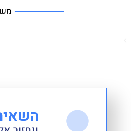
משו
השאירו
ונחזור א